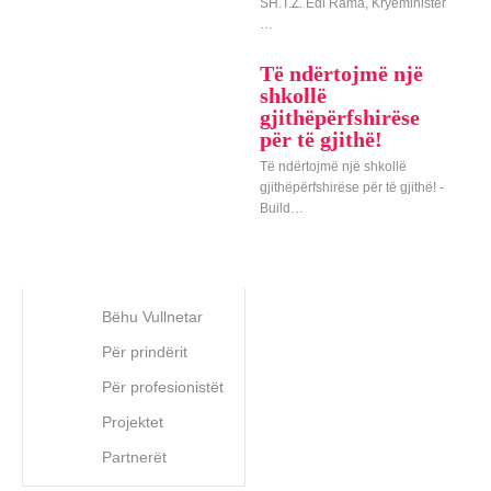
SH.T.Z. Edi Rama, Kryeministër
…
Të ndërtojmë një
shkollë
gjithëpërfshirëse
për të gjithë!
Të ndërtojmë një shkollë
gjithëpërfshirëse për të gjithë! -
Build…
Bëhu Vullnetar
Për prindërit
Për profesionistët
Projektet
Partnerët