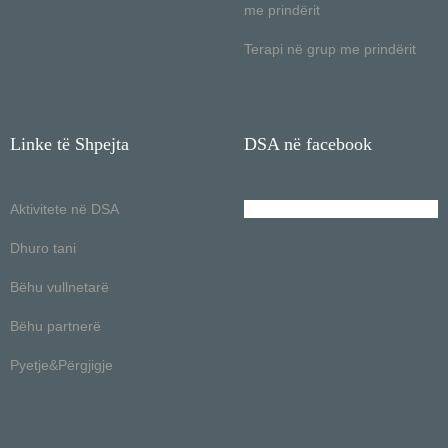
me prindërit
Terapi në grup me prindërit
Linke të Shpejta
DSA në facebook
Aktivitete në DSA
Dhuro tani
Bëhu vullnetarë
Bëhu partnerë
Pyetje&Përgjigje