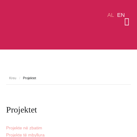
AL
EN
Kreu
/
Projektet
Projektet
Projekte në zbatim
Projekte të mbyllura