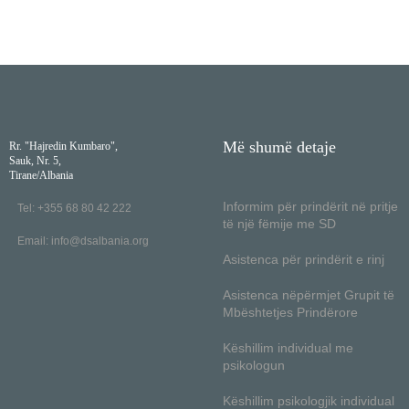
Më shumë detaje
Rr. "Hajredin Kumbaro",
Sauk, Nr. 5,
Tirane/Albania
Informim për prindërit në pritje
Tel: +355 68 80 42 222
të një fëmije me SD
Email:
info@dsalbania.org
Asistenca për prindërit e rinj
Asistenca nëpërmjet Grupit të
Mbështetjes Prindërore
Këshillim individual me
psikologun
Këshillim psikologjik individual