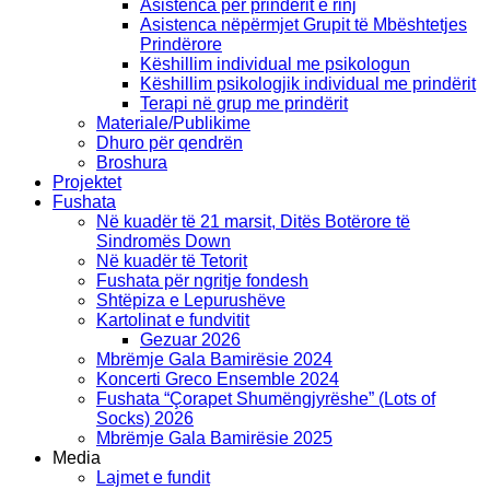
Asistenca për prindërit e rinj
Asistenca nëpërmjet Grupit të Mbështetjes
Prindërore
Këshillim individual me psikologun
Këshillim psikologjik individual me prindërit
Terapi në grup me prindërit
Materiale/Publikime
Dhuro për qendrën
Broshura
Projektet
Fushata
Në kuadër të 21 marsit, Ditës Botërore të
Sindromës Down
Në kuadër të Tetorit
Fushata për ngritje fondesh
Shtëpiza e Lepurushëve
Kartolinat e fundvitit
Gezuar 2026
Mbrëmje Gala Bamirësie 2024
Koncerti Greco Ensemble 2024
Fushata “Çorapet Shumëngjyrëshe” (Lots of
Socks) 2026
Mbrëmje Gala Bamirësie 2025
Media
Lajmet e fundit