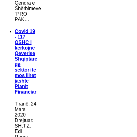
Qendra e
Shërbimeve
“PRO
PAK…
Covid 19
- 117
OSHC i
kerkojne
Qeverise
Shqiptare
qe
sektori te
mos lihet
jashte
Planit
Financiar
Tiranë, 24
Mars
2020
Drejtuar:
SH.T.Z.
Edi
Rama,