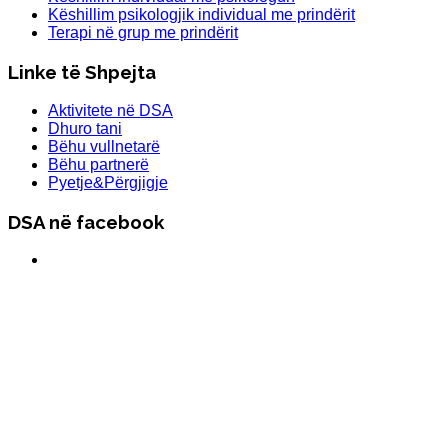
Këshillim psikologjik individual me prindërit
Terapi në grup me prindërit
Linke të Shpejta
Aktivitete në DSA
Dhuro tani
Bëhu vullnetarë
Bëhu partnerë
Pyetje&Përgjigje
DSA në facebook