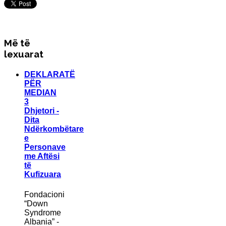
Më të
lexuarat
DEKLARATË
PËR
MEDIAN
3
Dhjetori -
Dita
Ndërkombëtare
e
Personave
me Aftësi
të
Kufizuara
Fondacioni
“Down
Syndrome
Albania” -