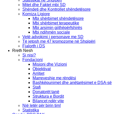
Statistikat në Shqipëri
Mitet dhe Faktet mbi SD
Shëndeti dhe Kontrollet shëndetësore
Korniza Ligjore
Mbi shërbimet shëndetësore
Mbi shërbimet terapeutike
Mbi arsimin gjithëpërfshirës
Mbi ndihmën sociale
Vetë advokimi i personave me SD
Të jetosh me 47 kromozome në Shqipëri
Fjalorth i DS
Rreth Nesh
Si nisi?
Fondacioni
Misioni dhe Vizioni
Objektivat
Arritjet
Marreveshje me rëndësi
Bashkëpunimet dhe anëtarësimet e DSA-së
Stafi
Donatorët tanë
Struktura e Bordit
Bilancet ndër vite
Një letër për birin tim!
Statistika