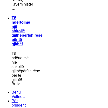
Kryeministër
…
Të
ndërtojmë
një
shkollë
gjithëpërfshirëse
për të
gjithë!
Të
ndërtojmë
një
shkollë
gjithëpërfshirëse
për të
gjithë! -
Build…
Bëhu
Vullnetar
Për
prindërit