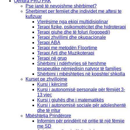
Qendra PRO PAK
Pse janë të nevojshme shërbimet?
Sherbimet per femijet dhe individet me aftesi te
kufizuar
Vlerësime nga ekipi multidisiplinar
Terapi fizike, psikomotricitet dhe hidroterapi
Terapi gjuhe dhe të foluri (logopedi)
Terapi zhvillimi dhe okupacionale
Terapi ABA
Terapi me metodën Floortime
Terapi Arti dhe Muzikoterapi
Terapi në grup
Shërbimi i ndërhyrjes së hershme
terapeutike nëmjedisin natyror të familjes
Shërbimi i mbështetjes në kopshte/ shkolla
Kurset qe zhvillojme
Kursi i kërcimit
Kursi i autonomisë personale për fëmijët 3-
13 vjeç
Kursi i gjuhës dhe i matematikës
Kursi i autonomisë sociale për adoleshentë
dhe të rritur
Mbështetja Prindërore
Informim për prindërit në pritje të një fëmije
me SD