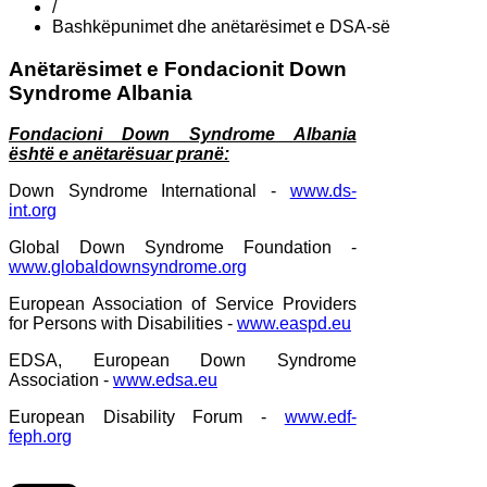
/
Bashkëpunimet dhe anëtarësimet e DSA-së
Anëtarësimet e Fondacionit Down
Syndrome Albania
Fondacioni Down Syndrome Albania
është e anëtarësuar pranë:
Down Syndrome International -
www.ds-
int.org
Global Down Syndrome Foundation -
www.globaldownsyndrome.org
European Association of Service Providers
for Persons with Disabilities -
www.easpd.eu
EDSA, European Down Syndrome
Association -
www.edsa.eu
European Disability Forum -
www.edf-
feph.org