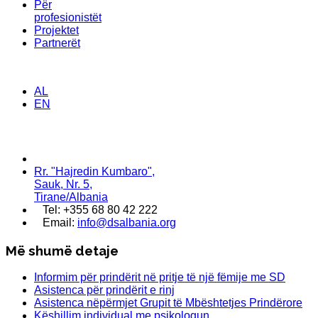
Për
profesionistët
Projektet
Partnerët
AL
EN
Rr. "Hajredin Kumbaro",
Sauk, Nr. 5,
Tirane/Albania
Tel: +355 68 80 42 222
Email:
info@dsalbania.org
Më shumë detaje
Informim për prindërit në pritje të një fëmije me SD
Asistenca për prindërit e rinj
Asistenca nëpërmjet Grupit të Mbështetjes Prindërore
Këshillim individual me psikologun