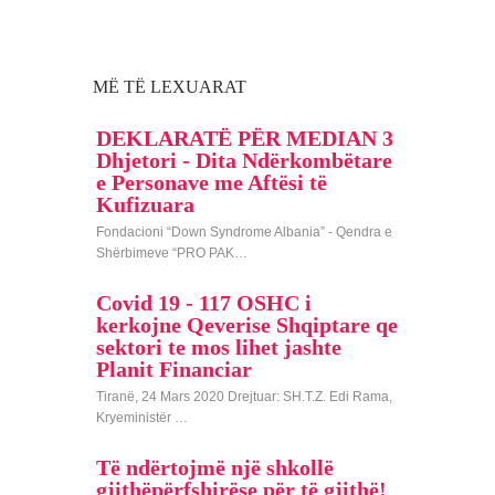
MË TË LEXUARAT
DEKLARATË PËR MEDIAN 3
Dhjetori - Dita Ndërkombëtare
e Personave me Aftësi të
Kufizuara
Fondacioni “Down Syndrome Albania” - Qendra e
Shërbimeve “PRO PAK…
Covid 19 - 117 OSHC i
kerkojne Qeverise Shqiptare qe
sektori te mos lihet jashte
Planit Financiar
Tiranë, 24 Mars 2020 Drejtuar: SH.T.Z. Edi Rama,
Kryeministër …
Të ndërtojmë një shkollë
gjithëpërfshirëse për të gjithë!