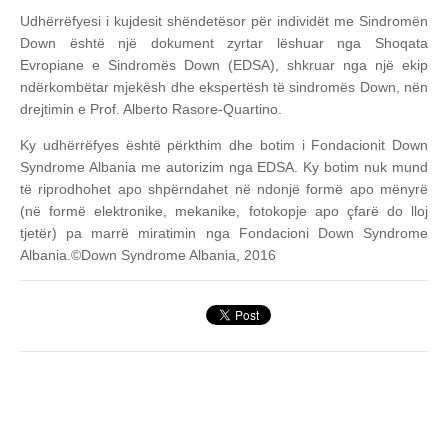
Udhërrëfyesi i kujdesit shëndetësor për individët me Sindromën
Down është një dokument zyrtar lëshuar nga Shoqata
Evropiane e Sindromës Down (EDSA), shkruar nga një ekip
ndërkombëtar mjekësh dhe ekspertësh të sindromës Down, nën
drejtimin e Prof. Alberto Rasore-Quartino.
Ky udhërrëfyes është përkthim dhe botim i Fondacionit Down
Syndrome Albania me autorizim nga EDSA. Ky botim nuk mund
të riprodhohet apo shpërndahet në ndonjë formë apo mënyrë
(në formë elektronike, mekanike, fotokopje apo çfarë do lloj
tjetër) pa marrë miratimin nga Fondacioni Down Syndrome
Albania.
©Down Syndrome Albania, 2016