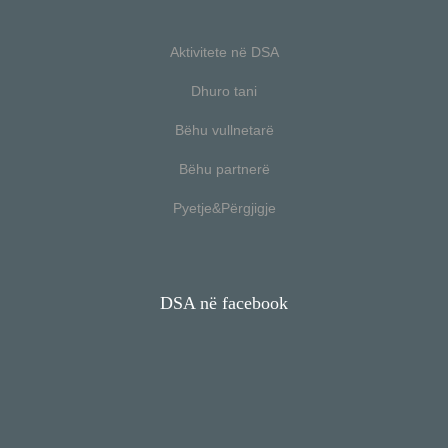
Aktivitete në DSA
Dhuro tani
Bëhu vullnetarë
Bëhu partnerë
Pyetje&Përgjigje
DSA në facebook