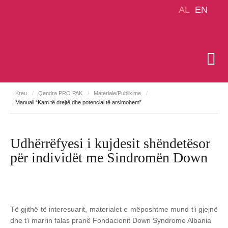
AL
EN
Kreu
/
Qendra PRO PAK
/
Materiale/Publikime
/
Manuali “Kam të drejtë dhe potencial të arsimohem”
Udhërrëfyesi i kujdesit shëndetësor
për individët me Sindromën Down
Të gjithë të interesuarit, materialet e mëposhtme mund t’i gjejnë
dhe t’i marrin falas pranë Fondacionit Down Syndrome Albania