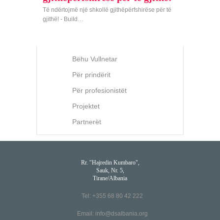
Të ndërtojmë një shkollë gjithëpërfshirëse për të
gjithë! - Build…
Bëhu Vullnetar
Për prindërit
Për profesionistët
Projektet
Partnerët
Rr. "Hajredin Kumbaro",
Sauk, Nr. 5,
Tirane/Albania
Tel: +355 68 80 42 222
Email:
info@dsalbania.org