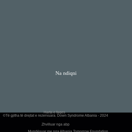
Na ndiqni
Harta e faqes
©Të gjitha të drejtat e rezervuara. Down Syndrome Albania - 2024
Zhvilluar nga
abp
Mundësuar me nga Albania Tomorrow Foundation