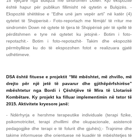
18 vjeçare nga Bulqiza me sindromën Down. Kjo ekspozitë
është hapur për publikun fillimisht në qytetin e Bulqizës.
-
Ekspozitë shëtitëse e “Edhe unë jam vepër arti” në katër (4)
qytetet të Shqiperisë.
- Foto-reportazh me fëmijë/ të rritur me
sindromën Down në qytete të tjera të Shqipërisë për të sjellë të
përditshmen e tyre në qytetet ku jetojnë.
- Botim i foto-
repotazhit.
- Botim i foto-repotazhit
- Takim dhe ekspozitë
përmbyllëse ku do të ekspozohen fotot e realizuara gjatë
udhëtimeve.
DSA është fituese e projektit “Më mbështet, më zhvillo, më
drejto për një jetë të pavarur dhe gjithëpërfshirëse”
mbështetur nga Bordi i Çështjëve të Mira të Llotarisë
Kombëtare. Ky projekt ka filluar implementimin në tetor të
2015. Aktivitete kryesore janë:
- Ndërhyrja e hershme terapeutike individuale (terapi fizike,
psikomotricitet, terapi zhvillimi dhe okupacionale, asistencë
pedagogjike dhe terapi e të folurit dhe gjuhës);
- Trajnime dhe
takime informuese dhe orientuese në kuadër të mbështetjes të