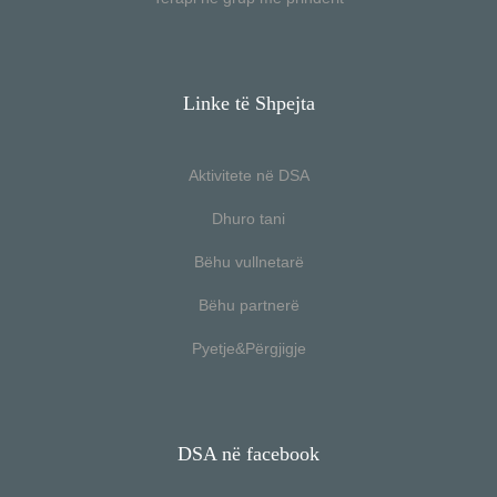
Linke të Shpejta
Aktivitete në DSA
Dhuro tani
Bëhu vullnetarë
Bëhu partnerë
Pyetje&Përgjigje
DSA në facebook