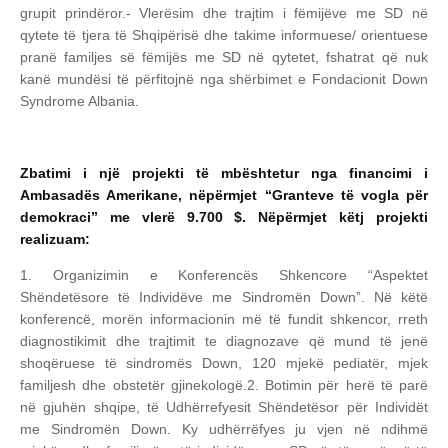
grupit prindëror.
- Vlerësim dhe trajtim i fëmijëve me SD në
qytete të tjera të Shqipërisë dhe takime informuese/ orientuese
pranë familjes së fëmijës me SD në qytetet, fshatrat që nuk
kanë mundësi të përfitojnë nga shërbimet e Fondacionit Down
Syndrome Albania.
Zbatimi i një projekti të mbështetur nga financimi i
Ambasadës Amerikane, nëpërmjet “Granteve të vogla për
demokraci” me vlerë 9.700 $. Nëpërmjet këtj projekti
realizuam:
1. Organizimin e Konferencës Shkencore “Aspektet
Shëndetësore të Individëve me Sindromën Down”. Në këtë
konferencë, morën informacionin më të fundit shkencor, rreth
diagnostikimit dhe trajtimit te diagnozave që mund të jenë
shoqëruese të sindromës Down, 120 mjekë pediatër, mjek
familjesh dhe obstetër gjinekologë.
2. Botimin për herë të parë
në gjuhën shqipe, të Udhërrefyesit Shëndetësor për Individët
me Sindromën Down. Ky udhërrëfyes ju vjen në ndihmë