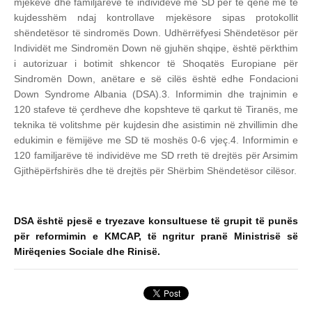
mjekëve dhe familjarëve të individëve me SD për të qenë më të
kujdesshëm ndaj kontrollave mjekësore sipas protokollit
shëndetësor të sindromës Down. Udhërrëfyesi Shëndetësor për
Individët me Sindromën Down në gjuhën shqipe, është përkthim
i autorizuar i botimit shkencor të Shoqatës Europiane për
Sindromën Down, anëtare e së cilës është edhe Fondacioni
Down Syndrome Albania (DSA).
3. Informimin dhe trajnimin e
120 stafeve të çerdheve dhe kopshteve të qarkut të Tiranës, me
teknika të volitshme për kujdesin dhe asistimin në zhvillimin dhe
edukimin e fëmijëve me SD të moshës 0-6 vjeç.
4. Informimin e
120 familjarëve të individëve me SD rreth të drejtës për Arsimim
Gjithëpërfshirës dhe të drejtës për Shërbim Shëndetësor cilësor.
DSA është pjesë e tryezave konsultuese të grupit të punës
për reformimin e KMCAP, të ngritur pranë Ministrisë së
Mirëqenies Sociale dhe Rinisë.