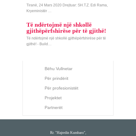
Tiranë, 24 Mars 2020 Drejtuar: SH.T.Z. Edi Rama,
Kryeministër …
Të ndërtojmë një shkollë
gjithëpërfshirëse për të gjithë!
Të ndërtojmë një shkollë gjithëpërfshirëse për të
gjithë! - Build…
Bëhu Vullnetar
Për prindërit
Për profesionistët
Projektet
Partnerët
Rr. "Hajredin Kumbaro",