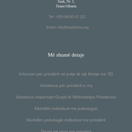
Sauk, Nr. 5,
Tirane/Albania
Tel: +355 68 80 42 222
Email:
info@dsalbania.org
Më shumë detaje
Informim për prindërit në pritje të një fëmije me SD
Asistenca për prindërit e rinj
Asistenca nëpërmjet Grupit të Mbështetjes Prindërore
Këshillim individual me psikologun
Këshillim psikologjik individual me prindërit
Terapi në grup me prindërit