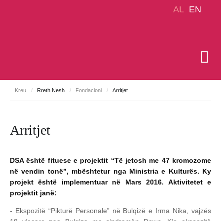
AL
EN
Kreu
/
Rreth Nesh
/
Fondacioni
/
Arritjet
Arritjet
DSA është fituese e projektit “Të jetosh me 47 kromozome
në vendin tonë”, mbështetur nga Ministria e Kulturës. Ky
projekt është implementuar në Mars 2016. Aktivitetet e
projektit janë:
- Ekspozitë “Pikturë Personale” në Bulqizë e Irma Nika, vajzës