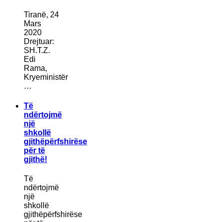
Tiranë, 24
Mars
2020
Drejtuar:
SH.T.Z.
Edi
Rama,
Kryeministër
…
Të
ndërtojmë
një
shkollë
gjithëpërfshirëse
për të
gjithë!
Të
ndërtojmë
një
shkollë
gjithëpërfshirëse