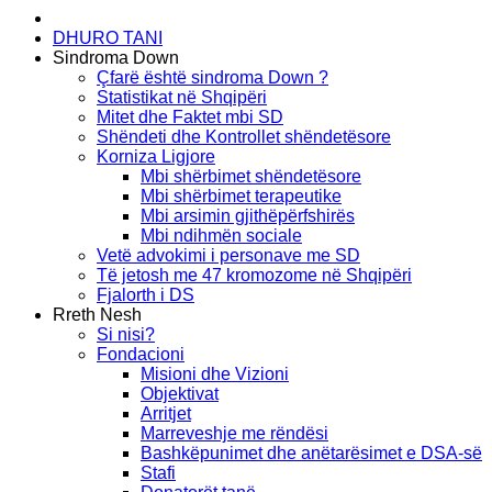
DHURO TANI
Sindroma Down
Çfarë është sindroma Down ?
Statistikat në Shqipëri
Mitet dhe Faktet mbi SD
Shëndeti dhe Kontrollet shëndetësore
Korniza Ligjore
Mbi shërbimet shëndetësore
Mbi shërbimet terapeutike
Mbi arsimin gjithëpërfshirës
Mbi ndihmën sociale
Vetë advokimi i personave me SD
Të jetosh me 47 kromozome në Shqipëri
Fjalorth i DS
Rreth Nesh
Si nisi?
Fondacioni
Misioni dhe Vizioni
Objektivat
Arritjet
Marreveshje me rëndësi
Bashkëpunimet dhe anëtarësimet e DSA-së
Stafi