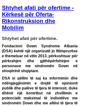
Shtyhet afati për ofertime -
Kërkesë për Oferta-
Rikonstruksion dhe
Mobilim
Shtyhet afati për ofertime
.
Fondacioni Down Syndrome Albania
(DSA) është një organizatë jo fitimprurëse
e themeluar në vitin 2013, përkushtuar për
përkrahjen dhe gjithëpërfshirjen e
personave me sindromën Down në
shoqërinë shqiptare.
DSA si qëllim të saj ka informimin dhe
ndërgjegjësimin e drejtë të opinionit
publik dhe palëve të tjera të interesit, duke
dhënë një kontribut në zhvillimin e
potencialit maksimal të individëve me
sindromën Down dhe me aftësi të tjera të