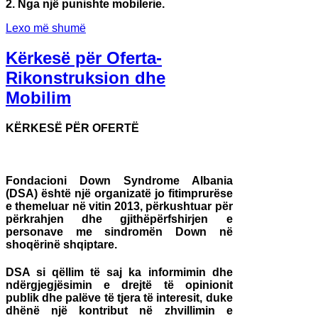
2. Nga nj
ë
punishte mobilerie.
Lexo më shumë
Kërkesë për Oferta-
Rikonstruksion dhe
Mobilim
KËRKESË PËR OFERTË
Fondacioni Down Syndrome Albania
(DSA) është një organizatë jo fitimprurëse
e themeluar në vitin 2013, përkushtuar për
përkrahjen dhe gjithëpërfshirjen e
personave me sindromën Down në
shoqërinë shqiptare.
DSA si qëllim të saj ka informimin dhe
ndërgjegjësimin e drejtë të opinionit
publik dhe palëve të tjera të interesit, duke
dhënë një kontribut në zhvillimin e