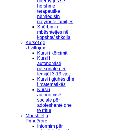
ndërhyrjes së
hershme
terapeutike
nëmjedisin
natyror të familjes
Shërbimi i
mbështetjes në
kopshte/ shkolla
Kurset qe
zhvillojme
Kursi i kërcimit
Kursi i
autonomisë
personale për
fëmijët 3-13 vjeç
Kursi i gjuhës dhe
i matematikës
Kursi i
autonomisë
sociale për
adoleshentë dhe
të rritur
Mbështetja
Prindërore
Informim për