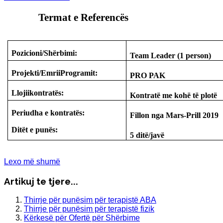
Termat e Referencës
Pozicioni/Shërbimi:
Team Leader (1 person)
Projekti/EmriiProgramit:
PRO PAK
Llojiikontratës:
Kontratë me kohë të plotë
Periudha e kontratës:
Fillon nga Mars-Prill 2019
Ditët e punës:
5 ditë/javë
Lexo më shumë
Artikuj te tjere...
Thirrje për punësim për terapistë ABA
Thirrje për punësim për terapistë fizik
Kërkesë për Ofertë për Shërbime