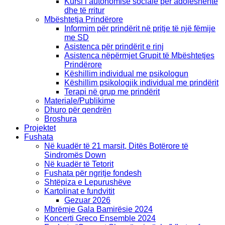
Kursi i autonomisë sociale për adoleshentë
dhe të rritur
Mbështetja Prindërore
Informim për prindërit në pritje të një fëmije
me SD
Asistenca për prindërit e rinj
Asistenca nëpërmjet Grupit të Mbështetjes
Prindërore
Këshillim individual me psikologun
Këshillim psikologjik individual me prindërit
Terapi në grup me prindërit
Materiale/Publikime
Dhuro për qendrën
Broshura
Projektet
Fushata
Në kuadër të 21 marsit, Ditës Botërore të
Sindromës Down
Në kuadër të Tetorit
Fushata për ngritje fondesh
Shtëpiza e Lepurushëve
Kartolinat e fundvitit
Gezuar 2026
Mbrëmje Gala Bamirësie 2024
Koncerti Greco Ensemble 2024