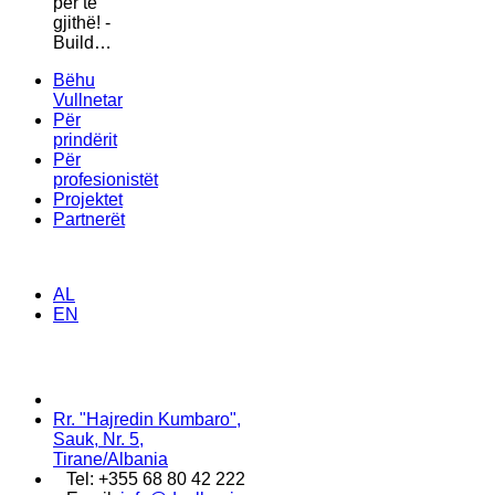
për të
gjithë! -
Build…
Bëhu
Vullnetar
Për
prindërit
Për
profesionistët
Projektet
Partnerët
AL
EN
Rr. "Hajredin Kumbaro",
Sauk, Nr. 5,
Tirane/Albania
Tel: +355 68 80 42 222