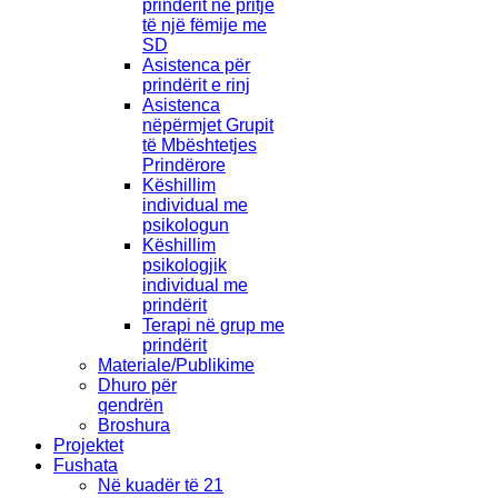
prindërit në pritje
të një fëmije me
SD
Asistenca për
prindërit e rinj
Asistenca
nëpërmjet Grupit
të Mbështetjes
Prindërore
Këshillim
individual me
psikologun
Këshillim
psikologjik
individual me
prindërit
Terapi në grup me
prindërit
Materiale/Publikime
Dhuro për
qendrën
Broshura
Projektet
Fushata
Në kuadër të 21