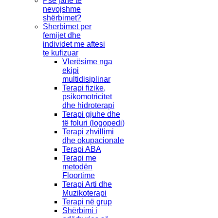
Pse janë të
nevojshme
shërbimet?
Sherbimet per
femijet dhe
individet me aftesi
te kufizuar
Vlerësime nga
ekipi
multidisiplinar
Terapi fizike,
psikomotricitet
dhe hidroterapi
Terapi gjuhe dhe
të foluri (logopedi)
Terapi zhvillimi
dhe okupacionale
Terapi ABA
Terapi me
metodën
Floortime
Terapi Arti dhe
Muzikoterapi
Terapi në grup
Shërbimi i