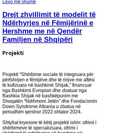
Lexo më shumë
Drejt zhvillimit të modelit të
Ndërhyrjes në Fëmijërinë e
Hershme me në Qendër
Familjen në Shqipëri​
Projekti
Projekti “Shërbime sociale të integruara për
përfshirjen e fëmijëve dhe të rinjve me aftësi
të kufizuara në bashkinë Shijak,” financuar
nga Bashkimi Evropian dhe zbatuar nga
Bashkia Shijak në bashkëpunim me
Shoqatën “Ndihmoni Jetën” dhe Fondacionin
Down Syndrome Albania u zbatua në
periudhën qershor 2022-shtator 2024.
Shtyllat kryesore të këtij projekti ishin: ofrimi i
shërbimeve të specializuara, ofrimi i