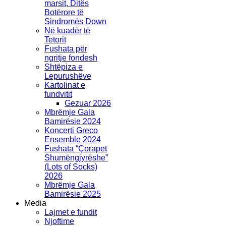
marsit, Ditës
Botërore të
Sindromës Down
Në kuadër të
Tetorit
Fushata për
ngritje fondesh
Shtëpiza e
Lepurushëve
Kartolinat e
fundvitit
Gezuar 2026
Mbrëmje Gala
Bamirësie 2024
Koncerti Greco
Ensemble 2024
Fushata “Çorapet
Shumëngjyrëshe”
(Lots of Socks)
2026
Mbrëmje Gala
Bamirësie 2025
Media
Lajmet e fundit
Njoftime