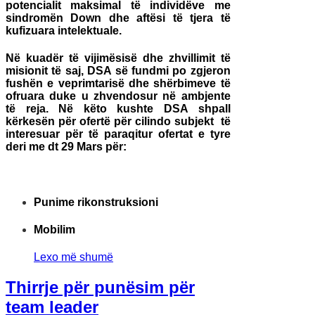
potencialit maksimal të individëve me
sindromën Down dhe aftësi të tjera të
kufizuara intelektuale.
Në kuadër të vijimësisë dhe zhvillimit të
misionit të saj, DSA së fundmi po zgjeron
fushën e veprimtarisë dhe shërbimeve të
ofruara duke u zhvendosur në ambjente
të reja. Në këto kushte DSA shpall
kërkesën për ofertë për cilindo subjekt të
interesuar për të paraqitur ofertat e tyre
deri
me dt 29 Mars për
:
Punime rikonstruksioni
Mobilim
Lexo më shumë
Thirrje për punësim për
team leader