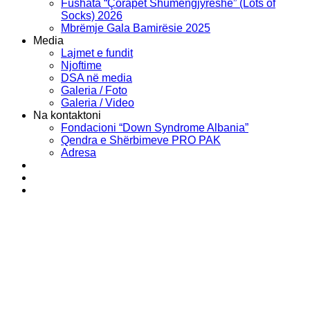
Fushata “Çorapet Shumëngjyrëshe” (Lots of
Socks) 2026
Mbrëmje Gala Bamirësie 2025
Media
Lajmet e fundit
Njoftime
DSA në media
Galeria / Foto
Galeria / Video
Na kontaktoni
Fondacioni “Down Syndrome Albania”
Qendra e Shërbimeve PRO PAK
Adresa