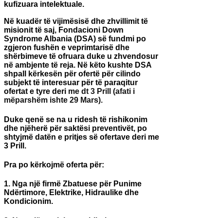
kufizuara intelektuale.
Në kuadër të vijimësisë dhe zhvillimit të
misionit të saj, Fondacioni Down
Syndrome Albania (DSA) së fundmi po
zgjeron fushën e veprimtarisë dhe
shërbimeve të ofruara duke u zhvendosur
në ambjente të reja. Në këto kushte DSA
shpall kërkesën për ofertë për cilindo
subjekt të interesuar për të paraqitur
ofertat e tyre deri
me dt 3 Prill (afati i
mëparshëm ishte 29 Mars).
Duke qenë se na u ridesh t
ë
rishikonim
dhe nj
ë
her
ë
p
ë
r sakt
ë
si preventiv
ë
t, po
shtyjm
ë
dat
ë
n e pritjes s
ë
ofertave deri me
3 Prill.
Pra po k
ë
rkojm
ë
oferta p
ë
r
:
1. Nga nj
ë
firm
ë
Zbatuese p
ë
r Punime
Nd
ë
rtimore, Elektrike, Hidraulike dhe
Kondicionim.