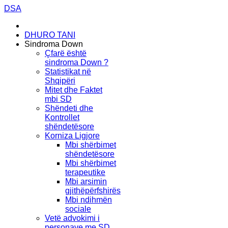
DSA
DHURO TANI
Sindroma Down
Çfarë është
sindroma Down ?
Statistikat në
Shqipëri
Mitet dhe Faktet
mbi SD
Shëndeti dhe
Kontrollet
shëndetësore
Korniza Ligjore
Mbi shërbimet
shëndetësore
Mbi shërbimet
terapeutike
Mbi arsimin
gjithëpërfshirës
Mbi ndihmën
sociale
Vetë advokimi i
personave me SD