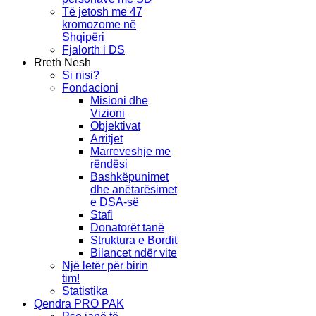
Të jetosh me 47
kromozome në
Shqipëri
Fjalorth i DS
Rreth Nesh
Si nisi?
Fondacioni
Misioni dhe
Vizioni
Objektivat
Arritjet
Marreveshje me
rëndësi
Bashkëpunimet
dhe anëtarësimet
e DSA-së
Stafi
Donatorët tanë
Struktura e Bordit
Bilancet ndër vite
Një letër për birin
tim!
Statistika
Qendra PRO PAK