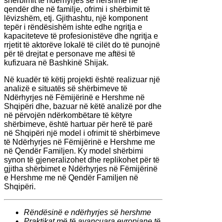
shërbimit të ndërhyrjes së hershme në
qendër dhe në familje, ofrimi i shërbimit të
lëvizshëm, etj. Gjithashtu, një komponent
tepër i rëndësishëm ishte edhe ngritja e
kapaciteteve të profesionistëve dhe ngritja e
rrjetit të aktorëve lokalë të cilët do të punojnë
për të drejtat e personave me aftësi të
kufizuara në Bashkinë Shijak.
Në kuadër të këtij projekti është realizuar një
analizë e situatës së shërbimeve të
Ndërhyrjes në Fëmijërinë e Hershme në
Shqipëri dhe, bazuar në këtë analizë por dhe
në përvojën ndërkombëtare të këtyre
shërbimeve, është hartuar për herë të parë
në Shqipëri një model i ofrimit të shërbimeve
të Ndërhyrjes në Fëmijërinë e Hershme me
në Qendër Familjen. Ky model shërbimi
synon të gjeneralizohet dhe replikohet për të
gjitha shërbimet e Ndërhyrjes në Fëmijërinë
e Hershme me në Qendër Familjen në
Shqipëri.
Rëndësinë e ndërhyrjes së hershme
Praktikat më të avancuara evropiane të