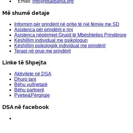
Email:
info@dsalbania.org
Më shumë detaje
Informim për prindërit në pritje të një fëmije me SD
Asistenca për prindërit e rinj
Asistenca nëpërmjet Grupit të Mbështetjes Prindërore
Këshillim individual me psikologun
Këshillim psikologjik individual me prindërit
Terapi në grup me prindërit
Linke të Shpejta
Aktivitete në DSA
Dhuro tani
Bëhu vullnetarë
Bëhu partnerë
Pyetje&Përgjigje
DSA në facebook