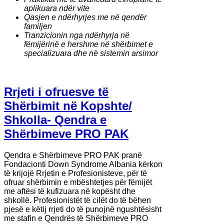
aplikuara ndër vite
Qasjen e ndërhyrjes me në qendër
familjen
Tranzicionin nga ndërhyrja në
fëmijërinë e hershme në shërbimet e
specializuara dhe në sistemin arsimor
Rrjeti i ofruesve të
Shërbimit në Kopshte/
Shkolla- Qendra e
Shërbimeve PRO PAK
Qendra e Shërbimeve PRO PAK pranë
Fondacionti Down Syndrome Albania kërkon
të krijojë Rrjetin e Profesionisteve, për të
ofruar shërbimin e mbështetjes për fëmijët
me aftësi të kufizuara në kopësht dhe
shkollë. Profesionistët të cilët do të bëhen
pjesë e këtij rrjeti do të punojnë ngushtësisht
me stafin e Qendrës të Shërbimeve PRO