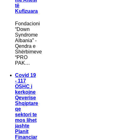
të
Kufizuara
Fondacioni
“Down
Syndrome
Albania” -
Qendra e
Shërbimeve
“PRO
PAK…
Covid 19
- 117
OSHC i
kerkojne
Qeverise
Shqiptare
qe
sektori te
mos lihet
jashte
Planit
Financiar