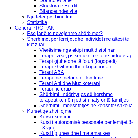
Donatorët tanë
Struktura e Bordit
Bilancet ndër vite
Një letër për birin tim!
Statistika
Qendra PRO PAK
Pse janë të nevojshme shërbimet?
Sherbimet per femijet dhe individet me aftesi te
kufizuar
Vlerësime nga ekipi multidisiplinar
Terapi fizike, psikomotricitet dhe hidroterapi
Terapi gjuhe dhe të foluri (logopedi)
Terapi zhvillimi dhe okupacionale
Terapi ABA
Terapi me metodën Floortime
Terapi Arti dhe Muzikoterapi
Terapi në grup
Shërbimi i ndërhyrjes së hershme
terapeutike nëmjedisin natyror të familjes
Shërbimi i mbështetjes në kopshte/ shkolla
Kurset qe zhvillojme
Kursi i kërcimit
Kursi i autonomisë personale për fëmijët 3-
13 vjeç
Kursi i gjuhës dhe i matematikës