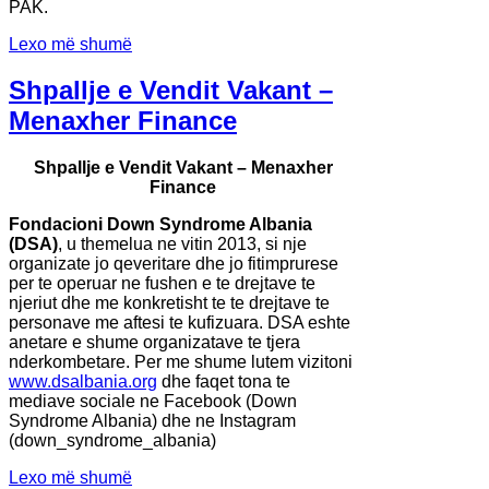
PAK.
Lexo më shumë
Shpallje e Vendit Vakant –
Menaxher Finance
Shpallje e Vendit Vakant – Menaxher
Finance
Fondacioni Down Syndrome Albania
(DSA)
, u themelua ne vitin 2013, si nje
organizate jo qeveritare dhe jo fitimprurese
per te operuar ne fushen e te drejtave te
njeriut dhe me konkretisht te te drejtave te
personave me aftesi te kufizuara. DSA eshte
anetare e shume organizatave te tjera
nderkombetare. Per me shume lutem vizitoni
www.dsalbania.org
dhe faqet tona te
mediave sociale ne Facebook (Down
Syndrome Albania) dhe ne Instagram
(down_syndrome_albania)
Lexo më shumë