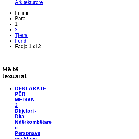
Arkitekturore
Fillimi
Para
1
2
Tjetra
Fund
Faqja 1 di 2
Më të
lexuarat
DEKLARATË
PËR
MEDIAN
3
Dhjetori -
Dita
Ndërkombëtare
e
Personave
me Aftësi