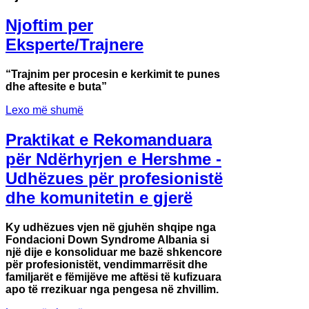
Njoftim per
Eksperte/Trajnere
“Trajnim per procesin e kerkimit te punes
dhe aftesite e buta”
Lexo më shumë
Praktikat e Rekomanduara
për Ndërhyrjen e Hershme -
Udhëzues për profesionistë
dhe komunitetin e gjerë
Ky udhëzues vjen në gjuhën shqipe nga
Fondacioni Down Syndrome Albania si
një dije e konsoliduar me bazë shkencore
për profesionistët, vendimmarrësit dhe
familjarët e fëmijëve me aftësi të kufizuara
apo të rrezikuar nga pengesa në zhvillim.