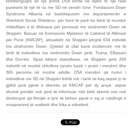
këmbënguljes së një prindi DSA është në dijeni të një rasti
punësimi të një të riu me SD në vendin tone.
Fondacioni Down
Syndrome Albania në bashkëpunim me departamentin e
Shërbimit Social Shtetëror, për herë të parë ka bërë të mundur
mbledhjen e të dhënave për personat me sindromën Down në
Shqipëri. Bazuar në Komisionin Mjekësor të Caktimit të Aftësisë
për Punë (KMCAP), aktualisht në Shqipëri jetojnë 634 individë
me sindromën Down. Qytetet të cilat kanë incidencën më të
lartë të individëve me sindromën Down janë; Tirana, Elbasani
dhe Durrësi. Sipas këtyre statistikave, në Shqipëri janë 269
individë në moshë shkollore (arsim bazë + arsim i mesëm) dhe
365 persona në moshë adulte. DSA mendon që numri i
individëve me SD në Shqipëri është më i lartë se kaq sepse jo te
gjithë janë pjesë e skemës së KMCAP për dy arsye: sepse
shumë prindër nuk janë të informuar mbi këtë skemë ose nuk
dëshirojnë që fëmijët e tyre të bëhen pjesë e saj si rrjedhojë e
mospranimit të realitetit dhe frika e etiketimit.