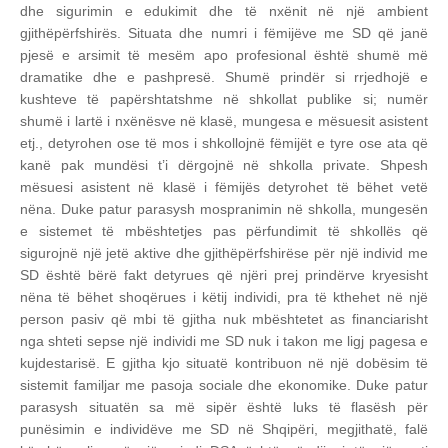
dhe sigurimin e edukimit dhe të nxënit në një ambient
gjithëpërfshirës. Situata dhe numri i fëmijëve me SD që janë
pjesë e arsimit të mesëm apo profesional është shumë më
dramatike dhe e pashpresë. Shumë prindër si rrjedhojë e
kushteve të papërshtatshme në shkollat publike si; numër
shumë i lartë i nxënësve në klasë, mungesa e mësuesit asistent
etj., detyrohen ose të mos i shkollojnë fëmijët e tyre ose ata që
kanë pak mundësi t’i dërgojnë në shkolla private. Shpesh
mësuesi asistent në klasë i fëmijës detyrohet të bëhet vetë
nëna.
Duke patur parasysh mospranimin në shkolla, mungesën
e sistemet të mbështetjes pas përfundimit të shkollës që
sigurojnë një jetë aktive dhe gjithëpërfshirëse për një individ me
SD është bërë fakt detyrues që njëri prej prindërve kryesisht
nëna të bëhet shoqërues i këtij individi, pra të kthehet në një
person pasiv që mbi të gjitha nuk mbështetet as financiarisht
nga shteti sepse një individi me SD nuk i takon me ligj pagesa e
kujdestarisë. E gjitha kjo situatë kontribuon në një dobësim të
sistemit familjar me pasoja sociale dhe ekonomike.
Duke patur
parasysh situatën sa më sipër është luks të flasësh për
punësimin e individëve me SD në Shqipëri, megjithatë, falë