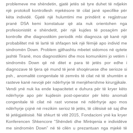
problemeve me shëndetin, gjatë jetës së tyre duhet të ndjekin
një protokoll kontrollesh mjekësore të cilat janë specifike për
këta individë. Gjatë një hulumtimi me prindërit e regjistruar
pranë DSA kemi konstatuar që ata nuk orientohen nga
profesionistët e shëndetit, për një kujdes të posaçëm për
kontrolle dhe diagnostikim periodik mbi diagnoza që kanë një
probabilitet më të lartë të shfaqen tek një fëmijë apo individ me
sindromën Down. Problem gjithashtu mbetet sidomos në qytete
jashtë Tiranë, mos diagnostikimi dhe mos komunikimi jo vetëm i
sindromës Down që në ditet e para të jetës por edhe i
diagnozave të tjera që mund të jenë shoqëruese dhe serioze si
psh., anomalitë congenitale të zemrës të cilat në të shumtën e
rasteve kanë nevojë për ndërhyrje të menjëhershme kirurgjikale.
Vendi ynë nuk ka ende kapacitetet e duhura për të kryer këto
ndërhyrje apo për kujdesin post-operator për këto anomali
congenitale të cilat në rast vonese në ndërhyrje apo mos
ndërhyrje çojnë në rrezikim serioz të jetës, të cilësisë së saj dhe
të jetëgjatësisë.
Në shkurt të vitit 2015, Fondacioni ynë ka kryer
Konferencen Shkencore “Shëndeti dhe Mirëqenia e individëve
me sindromën Down” në të cilën u prezantuan nga mjekë të