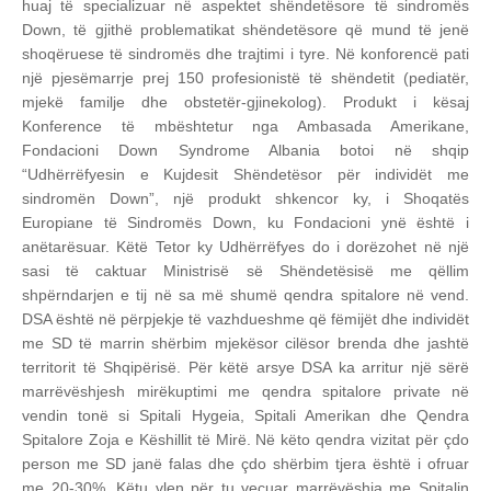
huaj të specializuar në aspektet shëndetësore të sindromës
Down, të gjithë problematikat shëndetësore që mund të jenë
shoqëruese të sindromës dhe trajtimi i tyre. Në konforencë pati
një pjesëmarrje prej 150 profesionistë të shëndetit (pediatër,
mjekë familje dhe obstetër-gjinekolog). Produkt i kësaj
Konference të mbështetur nga Ambasada Amerikane,
Fondacioni Down Syndrome Albania botoi në shqip
“Udhërrëfyesin e Kujdesit Shëndetësor për individët me
sindromën Down”, një produkt shkencor ky, i Shoqatës
Europiane të Sindromës Down, ku Fondacioni ynë është i
anëtarësuar. Këtë Tetor ky Udhërrëfyes do i dorëzohet në një
sasi të caktuar Ministrisë së Shëndetësisë me qëllim
shpërndarjen e tij në sa më shumë qendra spitalore në vend.
DSA është në përpjekje të vazhdueshme që fëmijët dhe individët
me SD të marrin shërbim mjekësor cilësor brenda dhe jashtë
territorit të Shqipërisë. Për këtë arsye DSA ka arritur një sërë
marrëvëshjesh mirëkuptimi me qendra spitalore private në
vendin tonë si Spitali Hygeia, Spitali Amerikan dhe Qendra
Spitalore Zoja e Këshillit të Mirë. Në këto qendra vizitat për çdo
person me SD janë falas dhe çdo shërbim tjera është i ofruar
me 20-30%. Këtu vlen për tu veçuar marrëvëshja me Spitalin