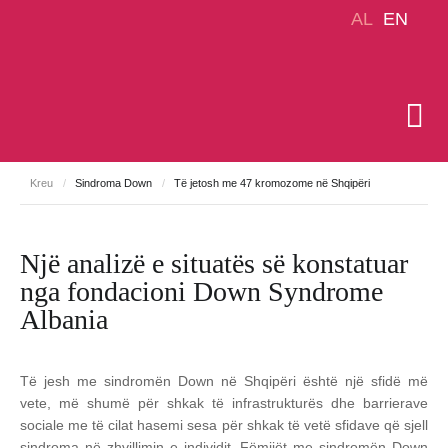
AL
EN
Kreu
/
Sindroma Down
/
Të jetosh me 47 kromozome në Shqipëri
Një analizë e situatës së konstatuar
nga fondacioni Down Syndrome
Albania
Të jesh me sindromën Down në Shqipëri është një sfidë më
vete, më shumë për shkak të infrastrukturës dhe barrierave
sociale me të cilat hasemi sesa për shkak të vetë sfidave që sjell
sindroma në zhvillimin e individit.
Fëmijët me sindromën Down