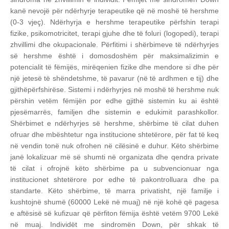
kanë nevojë për ndërhyrje terapeutike që në moshë të hershme
(0-3 vjeç). Ndërhyrja e hershme terapeutike përfshin terapi
fizike, psikomotricitet, terapi gjuhe dhe të foluri (logopedi), terapi
zhvillimi dhe okupacionale. Përfitimi i shërbimeve të ndërhyrjes
së hershme është i domosdoshëm për maksimalizimin e
potencialit të fëmijës, mirëqenien fizike dhe mendore si dhe për
një jetesë të shëndetshme, të pavarur (në të ardhmen e tij) dhe
gjithëpërfshirëse. Sistemi i ndërhyrjes në moshë të hershme nuk
përshin vetëm fëmijën por edhe gjithë sistemin ku ai është
pjesëmarrës, familjen dhe sistemin e edukimit parashkollor.
Shërbimet e ndërhyrjes së hershme, shërbime të cilat duhen
ofruar dhe mbështetur nga institucione shtetërore, për fat të keq
në vendin tonë nuk ofrohen në cilësinë e duhur. Këto shërbime
janë lokalizuar më së shumti në organizata dhe qendra private
të cilat i ofrojnë këto shërbime pa u subvencionuar nga
institucionet shtetërore por edhe të pakontrolluara dhe pa
standarte. Këto shërbime, të marra privatisht, një familje i
kushtojnë shumë (60000 Lekë në muaj) në një kohë që pagesa
e aftësisë së kufizuar që përfiton fëmija është vetëm 9700 Lekë
në muaj.
Individët me sindromën Down, për shkak të