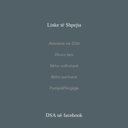
Linke të Shpejta
Aktivitete në DSA
Dhuro tani
Bëhu vullnetarë
Bëhu partnerë
Pyetje&Përgjigje
DSA në facebook