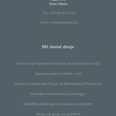
Tirane/Albania
Tel: +355 68 80 42 222
Email:
info@dsalbania.org
Më shumë detaje
Informim për prindërit në pritje të një fëmije me SD
Asistenca për prindërit e rinj
Asistenca nëpërmjet Grupit të Mbështetjes Prindërore
Këshillim individual me psikologun
Këshillim psikologjik individual me prindërit
Terapi në grup me prindërit