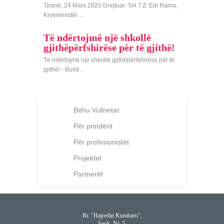
Tiranë, 24 Mars 2020 Drejtuar: SH.T.Z. Edi Rama,
Kryeministër …
Të ndërtojmë një shkollë
gjithëpërfshirëse për të gjithë!
Të ndërtojmë një shkollë gjithëpërfshirëse për të
gjithë! - Build…
Bëhu Vullnetar
Për prindërit
Për profesionistët
Projektet
Partnerët
Rr. "Hajredin Kumbaro",
Sauk, Nr. 5,