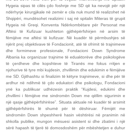
Hygeia sipas të cilës çdo foshnje me SD që ka nevojë për një
ndërhyrje kirurgjikale në zemër e cila nuk mund të realizohet në
Shqipëri, mundësohet realizimi i saj në spitalin Miteras të grupit
Hygeia në Greqi. Konventa Ndërkombëtare për Personat me
Aftësi të Kufizuar kushteton gjithëpërfshirjen në arsim të
fëmijëve me aftësi të kufizuar. Në kuadër të përmbushjes së
njërit prej objektivave të Fondacionit, atë të ofrimit të trajnimeve
dhe formimeve profesionale, Fondacioni Down Syndrome
Albania ka organizuar trajnime të eduaktorëve dhe psikologëve
të çerdheve dhe kopshteve të Tiranës me fokus rritjen e
njohurive të tyre mbi kujdesin, zhvillimin dhe edukimin e fëmijëve
me SD. Gjithashtu si finalizim të këtyre trajnimeve, si dhe për të
ardhur në ndihmë të çdo edukatori dhe psikologu, Fondacioni
ynë ka publikuar udhëzesin praktik “Kujdesi, edukimi dhe
zhvillimi i fëmijëve me sindromën Down me qëllim sigurimin e
një qasje gjithëpërfshirëse”. Situata aktuale në kuadër të arsimit
gjithëpërfshirës lë shumë për të dëshiruar. Fëmijët me
sindromën Down shpeshherë hasin vështirësi në pranimin në
shkolla publike, mungon mësuesi asistent si dhe zbatimi i një
sërë hapash të tjerë të domosdoshëm për mbështetjen e duhur