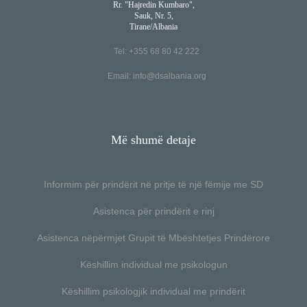
Rr. "Hajredin Kumbaro",
Sauk, Nr. 5,
Tirane/Albania
Tel: +355 68 80 42 222
Email:
info@dsalbania.org
Më shumë detaje
Informim për prindërit në pritje të një fëmije me SD
Asistenca për prindërit e rinj
Asistenca nëpërmjet Grupit të Mbështetjes Prindërore
Këshillim individual me psikologun
Këshillim psikologjik individual me prindërit