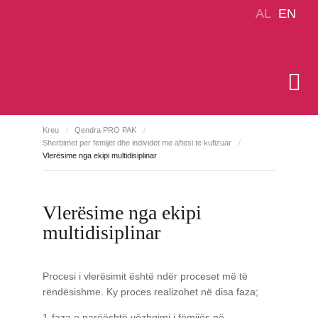
AL
EN
Kreu
/
Qendra PRO PAK
/
Sherbimet per femijet dhe individet me aftesi te kufizuar
/
Vlerësime nga ekipi multidisiplinar
Vlerësime nga ekipi
multidisiplinar
Procesi i vlerësimit është ndër proceset më të
rëndësishme. Ky proces realizohet në disa faza;
1-faza e parëështë vëzhgimi i fëmijës në