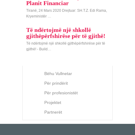
Planit Financiar
Tiranë, 24 Mars 2020 Drejtuar: SH.T.Z. Edi Rama,
Kryeministër …
Të ndërtojmë një shkollë
gjithëpërfshirëse për të gjithë!
Të ndërtojmë një shkollë gjithëpërfshirëse për të
gjithë! - Build…
Bëhu Vullnetar
Për prindërit
Për profesionistët
Projektet
Partnerët