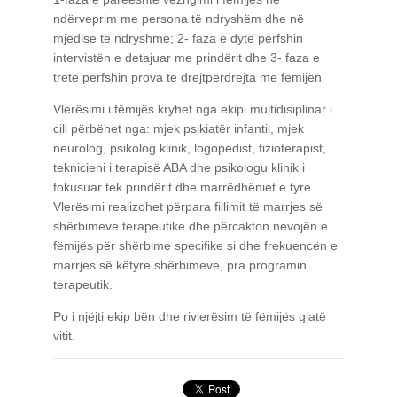
ndërveprim me persona të ndryshëm dhe në
mjedise të ndryshme;
2- faza e dytë përfshin
intervistën e detajuar me prindërit dhe
3- faza e
tretë përfshin prova të drejtpërdrejta me fëmijën
Vlerësimi i fëmijës kryhet nga ekipi multidisiplinar i
cili përbëhet nga: mjek psikiatër infantil, mjek
neurolog, psikolog klinik, logopedist, fizioterapist,
teknicieni i terapisë ABA dhe psikologu klinik i
fokusuar tek prindërit dhe marrëdhëniet e tyre.
Vlerësimi realizohet përpara fillimit të marrjes së
shërbimeve terapeutike dhe përcakton nevojën e
fëmijës për shërbime specifike si dhe frekuencën e
marrjes së këtyre shërbimeve, pra programin
terapeutik.
Po i njëjti ekip bën dhe rivlerësim të fëmijës gjatë
vitit.