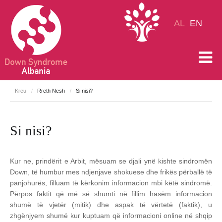
AL
EN
Kreu
/
Rreth Nesh
/
Si nisi?
Si nisi?
Kur ne, prindërit e Arbit, mësuam se djali ynë kishte sindromën
Down, të humbur mes ndjenjave shokuese dhe frikës përballë të
panjohurës, filluam të kërkonim informacion mbi këtë sindromë.
Përpos faktit që më së shumti në fillim hasëm informacion
shumë të vjetër (mitik) dhe aspak të vërtetë (faktik), u
zhgënjyem shumë kur kuptuam që informacioni online në shqip