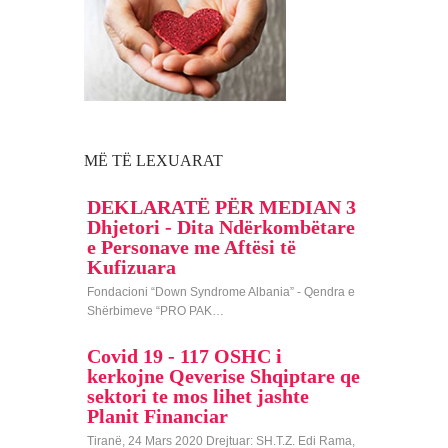
MË TË LEXUARAT
DEKLARATË PËR MEDIAN 3
Dhjetori - Dita Ndërkombëtare
e Personave me Aftësi të
Kufizuara
Fondacioni “Down Syndrome Albania” - Qendra e
Shërbimeve “PRO PAK…
Covid 19 - 117 OSHC i
kerkojne Qeverise Shqiptare qe
sektori te mos lihet jashte
Planit Financiar
Tiranë, 24 Mars 2020 Drejtuar: SH.T.Z. Edi Rama,