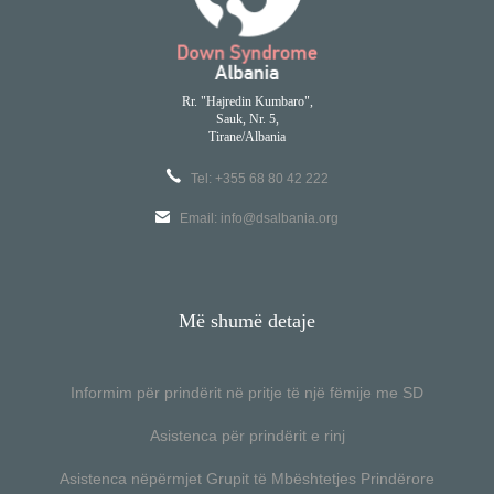
Rr. "Hajredin Kumbaro",
Sauk, Nr. 5,
Tirane/Albania
Tel: +355 68 80 42 222
Email:
info@dsalbania.org
Më shumë detaje
Informim për prindërit në pritje të një fëmije me SD
Asistenca për prindërit e rinj
Asistenca nëpërmjet Grupit të Mbështetjes Prindërore