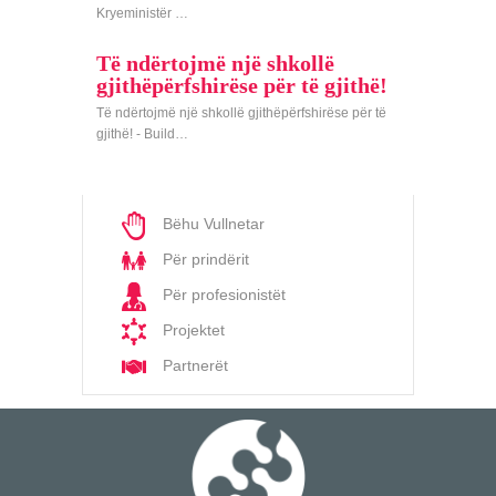
Kryeministër …
Të ndërtojmë një shkollë
gjithëpërfshirëse për të gjithë!
Të ndërtojmë një shkollë gjithëpërfshirëse për të
gjithë! - Build…
Bëhu Vullnetar
Për prindërit
Për profesionistët
Projektet
Partnerët