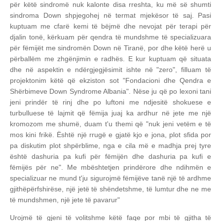
për këtë sindromë nuk kalonte disa rreshta, ku më së shumti
sindroma Down shpjegohej në termat mjekësor të saj. Pasi
kuptuam me cfarë kemi të bëjmë dhe nevojat për terapi për
djalin tonë, kërkuam për qendra të mundshme të specializuara
për fëmijët me sindromën Down në Tiranë, por dhe këtë herë u
përballëm me zhgënjimin e radhës. E kur kuptuam që situata
dhe në aspektin e ndërgjegjësimit ishte në "zero", filluam të
projektonim këtë që ekziston sot "Fondacioni dhe Qendra e
Shërbimeve Down Syndrome Albania". Nëse ju që po lexoni tani
jeni prindër të rinj dhe po luftoni me ndjesitë shokuese e
turbulluese të lajmit që fëmija juaj ka ardhur në jete me një
kromozom me shumë, duam t'u themi që "nuk jeni vetëm e të
mos kini frikë. Është një rrugë e gjatë kjo e jona, plot sfida por
pa diskutim plot shpërblime, nga e cila më e madhja prej tyre
është dashuria pa kufi për fëmijën dhe dashuria pa kufi e
fëmijës për ne". Me mbështetjen prindërore dhe ndihmën e
specializuar ne mund t'ju sigurojmë fëmijëve tanë një të ardhme
gjithëpërfshirëse, një jetë të shëndetshme, të lumtur dhe ne me
të mundshmen, një jete të pavarur"
Urojmë të gjeni të volitshme këtë faqe por mbi të gjitha të