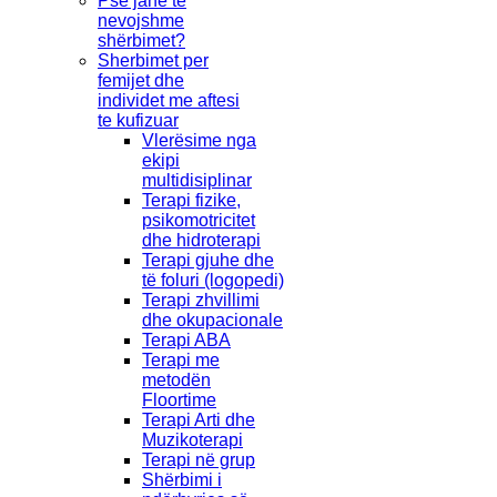
Pse janë të
nevojshme
shërbimet?
Sherbimet per
femijet dhe
individet me aftesi
te kufizuar
Vlerësime nga
ekipi
multidisiplinar
Terapi fizike,
psikomotricitet
dhe hidroterapi
Terapi gjuhe dhe
të foluri (logopedi)
Terapi zhvillimi
dhe okupacionale
Terapi ABA
Terapi me
metodën
Floortime
Terapi Arti dhe
Muzikoterapi
Terapi në grup
Shërbimi i