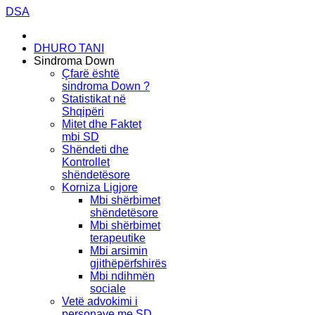
DSA
DHURO TANI
Sindroma Down
Çfarë është
sindroma Down ?
Statistikat në
Shqipëri
Mitet dhe Faktet
mbi SD
Shëndeti dhe
Kontrollet
shëndetësore
Korniza Ligjore
Mbi shërbimet
shëndetësore
Mbi shërbimet
terapeutike
Mbi arsimin
gjithëpërfshirës
Mbi ndihmën
sociale
Vetë advokimi i
personave me SD