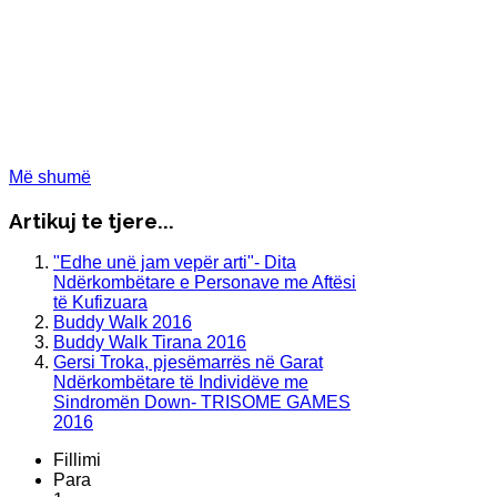
Më shumë
Artikuj te tjere...
"Edhe unë jam vepër arti"- Dita
Ndërkombëtare e Personave me Aftësi
të Kufizuara
Buddy Walk 2016
Buddy Walk Tirana 2016
Gersi Troka, pjesëmarrës në Garat
Ndërkombëtare të Individëve me
Sindromën Down- TRISOME GAMES
2016
Fillimi
Para