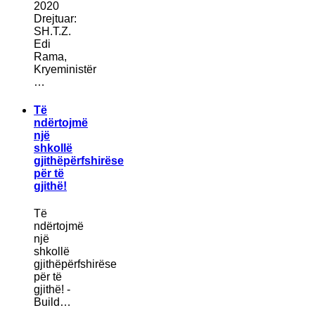
2020
Drejtuar:
SH.T.Z.
Edi
Rama,
Kryeministër
…
Të
ndërtojmë
një
shkollë
gjithëpërfshirëse
për të
gjithë!
Të
ndërtojmë
një
shkollë
gjithëpërfshirëse
për të
gjithë! -
Build…