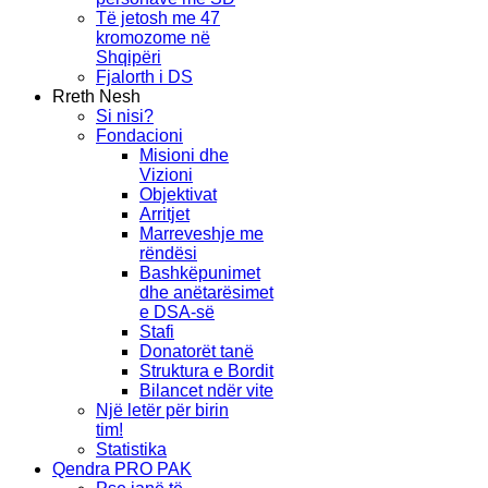
Të jetosh me 47
kromozome në
Shqipëri
Fjalorth i DS
Rreth Nesh
Si nisi?
Fondacioni
Misioni dhe
Vizioni
Objektivat
Arritjet
Marreveshje me
rëndësi
Bashkëpunimet
dhe anëtarësimet
e DSA-së
Stafi
Donatorët tanë
Struktura e Bordit
Bilancet ndër vite
Një letër për birin
tim!
Statistika
Qendra PRO PAK