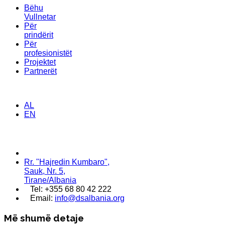
Bëhu
Vullnetar
Për
prindërit
Për
profesionistët
Projektet
Partnerët
AL
EN
Rr. "Hajredin Kumbaro",
Sauk, Nr. 5,
Tirane/Albania
Tel: +355 68 80 42 222
Email:
info@dsalbania.org
Më shumë detaje