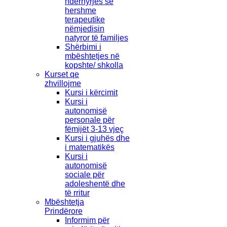
ndërhyrjes së
hershme
terapeutike
nëmjedisin
natyror të familjes
Shërbimi i
mbështetjes në
kopshte/ shkolla
Kurset qe
zhvillojme
Kursi i kërcimit
Kursi i
autonomisë
personale për
fëmijët 3-13 vjeç
Kursi i gjuhës dhe
i matematikës
Kursi i
autonomisë
sociale për
adoleshentë dhe
të rritur
Mbështetja
Prindërore
Informim për