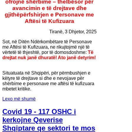
ofrojnë shërbime – thelbësor për
avancimin e të drejtave dhe
gjithëpërfshirjen e Personave me
Aftësi të Kufizuara
Tiranë, 3 Dhjetor, 2025
Sot, në Ditën Ndërkombëtare të Personave
me Aftësi të Kufizuara, ne rikujtojmë një të
vërtetë të thjeshtë, por të domosdoshme:
Të
drejtat nuk janë dhuratë! Ato janë detyrim!
Situatuata në Shqipëri, për përmbushjen e
këtyre të drejtave si dhe e nevojave për
shërbime e personave me aftësi të kufizuara
mbetet kritike.
Lexo më shumë
Covid 19 - 117 OSHC i
kerkojne Qeverise
Shqiptare qe sektori te mos