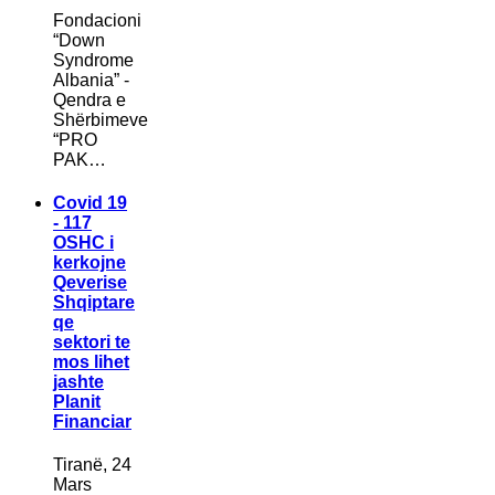
Fondacioni
“Down
Syndrome
Albania” -
Qendra e
Shërbimeve
“PRO
PAK…
Covid 19
- 117
OSHC i
kerkojne
Qeverise
Shqiptare
qe
sektori te
mos lihet
jashte
Planit
Financiar
Tiranë, 24
Mars