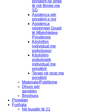
prindërit në pritje
të një fëmije me
SD
Asistenca për
prindërit e rinj
Asistenca
nëpërmjet Grupit
të Mbështetjes
Prindërore
Këshillim
individual me
psikologun
Këshillim
psikologjik
individual me
prindërit
Terapi në grup me
prindërit
Materiale/Publikime
Dhuro për
qendrën
Broshura
Projektet
Fushata
Në kuadër të 21