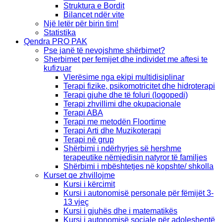
Struktura e Bordit
Bilancet ndër vite
Një letër për birin tim!
Statistika
Qendra PRO PAK
Pse janë të nevojshme shërbimet?
Sherbimet per femijet dhe individet me aftesi te
kufizuar
Vlerësime nga ekipi multidisiplinar
Terapi fizike, psikomotricitet dhe hidroterapi
Terapi gjuhe dhe të foluri (logopedi)
Terapi zhvillimi dhe okupacionale
Terapi ABA
Terapi me metodën Floortime
Terapi Arti dhe Muzikoterapi
Terapi në grup
Shërbimi i ndërhyrjes së hershme
terapeutike nëmjedisin natyror të familjes
Shërbimi i mbështetjes në kopshte/ shkolla
Kurset qe zhvillojme
Kursi i kërcimit
Kursi i autonomisë personale për fëmijët 3-
13 vjeç
Kursi i gjuhës dhe i matematikës
Kursi i autonomisë sociale për adoleshentë