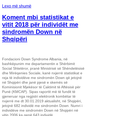
Lexo më shumë
Koment mbi statistikat e
vitit 2018 për individët me
sindromën Down në
Shqipëri
Fondacioni Down Syndrome Albania, në
bashkëpunim me departamentin e Shërbimit
Social Shtetëror, pranë Ministrisë së Shëndetësisë
dhe Mirëqenies Sociale, kanë nxjerrë statistikat e
reja të individëve me sindromën Down që jetojnë
në Shqipëri dhe janë pjesë e skemës së
Kominisionit Mjekësor të Caktimit të Aftësisë për
Punë (KMCAP). Sipas raportit më të fundit të
gjeneruar nga regjistri elektronik kombëtar të
nxjerrë me dt 30.01.2019 aktualisht, në Shqipëri,
jetojnë 682 individë me sindromën Down. Numri i
individëve me
sindromën Down në Shqipëri në
vitin 2006 ka qenë 643 individë.