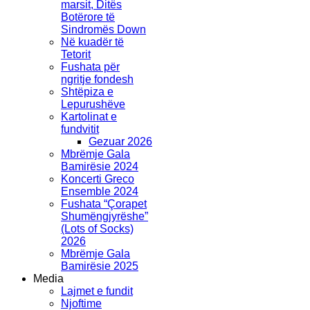
marsit, Ditës
Botërore të
Sindromës Down
Në kuadër të
Tetorit
Fushata për
ngritje fondesh
Shtëpiza e
Lepurushëve
Kartolinat e
fundvitit
Gezuar 2026
Mbrëmje Gala
Bamirësie 2024
Koncerti Greco
Ensemble 2024
Fushata “Çorapet
Shumëngjyrëshe”
(Lots of Socks)
2026
Mbrëmje Gala
Bamirësie 2025
Media
Lajmet e fundit
Njoftime