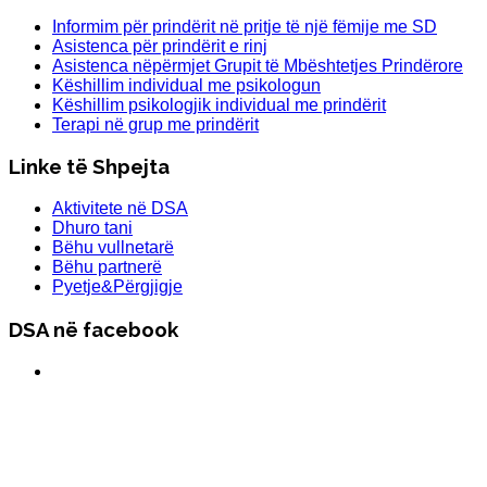
Informim për prindërit në pritje të një fëmije me SD
Asistenca për prindërit e rinj
Asistenca nëpërmjet Grupit të Mbështetjes Prindërore
Këshillim individual me psikologun
Këshillim psikologjik individual me prindërit
Terapi në grup me prindërit
Linke të Shpejta
Aktivitete në DSA
Dhuro tani
Bëhu vullnetarë
Bëhu partnerë
Pyetje&Përgjigje
DSA në facebook