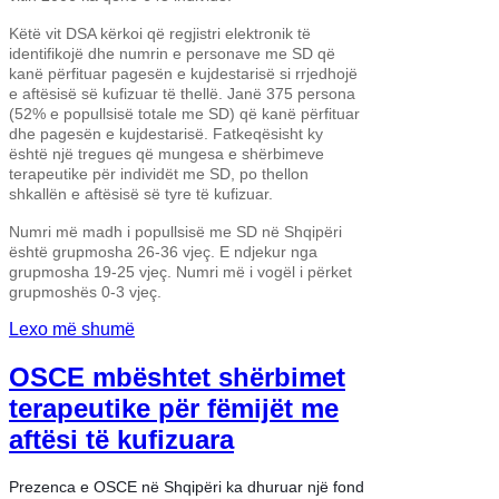
Këtë vit DSA kërkoi që regjistri elektronik të
identifikojë dhe numrin e personave me SD që
kanë përfituar pagesën e kujdestarisë si rrjedhojë
e aftësisë së kufizuar të thellë. Janë 375 persona
(52% e popullsisë totale me SD) që kanë përfituar
dhe pagesën e kujdestarisë. Fatkeqësisht ky
është një tregues që mungesa e shërbimeve
terapeutike për individët me SD, po thellon
shkallën e aftësisë së tyre të kufizuar.
Numri më madh i popullsisë me SD në Shqipëri
është grupmosha 26-36 vjeç. E ndjekur nga
grupmosha 19-25 vjeç. Numri më i vogël i përket
grupmoshës 0-3 vjeç.
Lexo më shumë
OSCE mbështet shërbimet
terapeutike për fëmijët me
aftësi të kufizuara
Prezenca e OSCE në Shqipëri ka dhuruar një fond