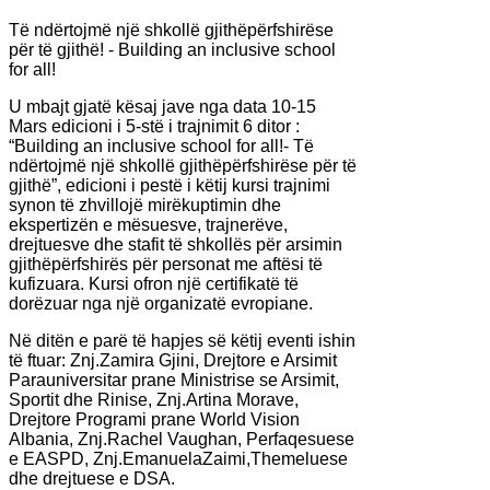
T
ë ndërtojmë një shkollë gjithëpërfshirëse
për të gjithë! - Building an inclusive school
for all!
U mbajt gjatë kësaj jave nga data 10-15
Mars edicioni i 5-stë i trajnimit 6 ditor :
“Building an inclusive school for all!- Të
ndërtojmë një shkollë gjithëpërfshirëse për të
gjithë”, edicioni i pestë i këtij kursi trajnimi
synon të zhvillojë mirëkuptimin dhe
ekspertizën e mësuesve, trajnerëve,
drejtuesve dhe stafit të shkollës për arsimin
gjithëpërfshirës për personat me aftësi të
kufizuara. Kursi ofron një certifikatë të
dorëzuar nga një organizatë evropiane.
Në ditën e parë të hapjes së këtij eventi ishin
të ftuar: Znj.Zamira Gjini, Drejtore e Arsimit
Parauniversitar prane Ministrise se Arsimit,
Sportit dhe Rinise, Znj.Artina Morave,
Drejtore Programi prane World Vision
Albania, Znj.Rachel Vaughan, Perfaqesuese
e EASPD, Znj.EmanuelaZaimi,Themeluese
dhe drejtuese e DSA.