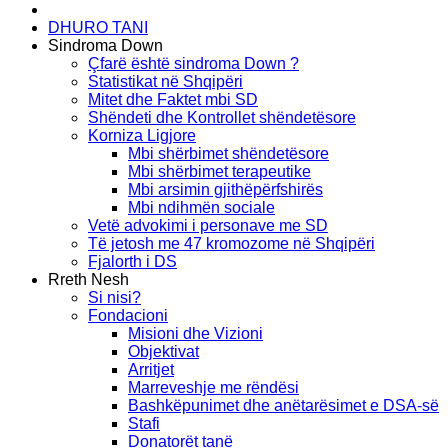
DHURO TANI
Sindroma Down
Çfarë është sindroma Down ?
Statistikat në Shqipëri
Mitet dhe Faktet mbi SD
Shëndeti dhe Kontrollet shëndetësore
Korniza Ligjore
Mbi shërbimet shëndetësore
Mbi shërbimet terapeutike
Mbi arsimin gjithëpërfshirës
Mbi ndihmën sociale
Vetë advokimi i personave me SD
Të jetosh me 47 kromozome në Shqipëri
Fjalorth i DS
Rreth Nesh
Si nisi?
Fondacioni
Misioni dhe Vizioni
Objektivat
Arritjet
Marreveshje me rëndësi
Bashkëpunimet dhe anëtarësimet e DSA-së
Stafi
Donatorët tanë