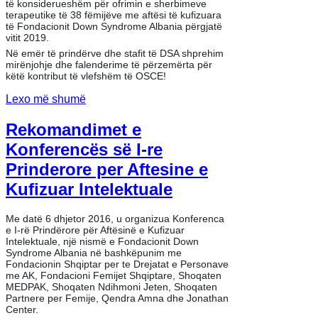
të konsiderueshëm për ofrimin e sherbimeve
terapeutike të 38 fëmijëve me aftësi të kufizuara
të Fondacionit Down Syndrome Albania përgjatë
vitit 2019.
Në emër të prindërve dhe stafit të DSA shprehim
mirënjohje dhe falenderime të përzemërta për
këtë kontribut të vlefshëm të OSCE!
Lexo më shumë
Rekomandimet e
Konferencës së I-re
Prinderore per Aftesine e
Kufizuar Intelektuale
Me datë 6 dhjetor 2016, u organizua Konferenca
e I-rë Prindërore për Aftësinë e Kufizuar
Intelektuale, një nismë e Fondacionit Down
Syndrome Albania në bashkëpunim me
Fondacionin Shqiptar per te Drejatat e Personave
me AK, Fondacioni Femijet Shqiptare, Shoqaten
MEDPAK, Shoqaten Ndihmoni Jeten, Shoqaten
Partnere per Femije, Qendra Amna dhe Jonathan
Center.