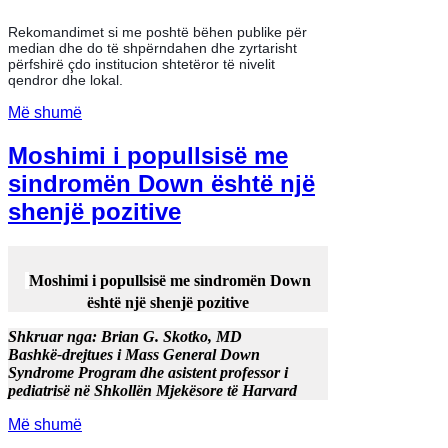
Rekomandimet si me poshtë bëhen publike për
median dhe do të shpërndahen dhe zyrtarisht
përfshirë çdo institucion shtetëror të nivelit
qendror dhe lokal.
Më shumë
Moshimi i popullsisë me
sindromën Down është një
shenjë pozitive
Moshimi i popullsisë me sindromën Down
është një shenjë pozitive
Shkruar nga: Brian G. Skotko, MD
Bashkë-drejtues i Mass General Down
Syndrome Program dhe asistent professor i
pediatrisë në Shkollën Mjekësore të Harvard
Më shumë