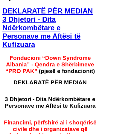
DEKLARATË PËR MEDIAN
3 Dhjetori - Dita
Ndërkombëtare e
Personave me Aftësi të
Kufizuara
Fondacioni “Down Syndrome
Albania” - Qendra e Shërbimeve
“PRO PAK”
(pjesë e fondacionit)
DEKLARATË PËR MEDIAN
3 Dhjetori - Dita Ndërkombëtare e
Personave me Aftësi të Kufizuara
Financimi, përfshirë ai i shoqërisë
civile dhe i organizatave që