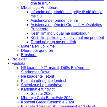
dhe të rritur
Mbështetja Prindërore
Informim për prindërit në pritje të një fëmije
me SD
Asistenca për prindërit e rinj
Asistenca nëpërmjet Grupit të Mbështetjes
Prindërore
Këshillim individual me psikologun
Këshillim psikologjik individual me prindërit
Terapi në grup me prindërit
Materiale/Publikime
Dhuro për qendrën
Broshura
Projektet
Fushata
Në kuadër të 21 marsit, Ditës Botërore të
Sindromës Down
Në kuadër të Tetorit
Fushata për ngritje fondesh
Shtëpiza e Lepurushëve
Kartolinat e fundvitit
Gezuar 2026
Mbrëmje Gala Bamirësie 2024
Koncerti Greco Ensemble 2024
Fushata “Çorapet Shumëngjyrëshe” (Lots of