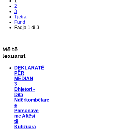
1
2
3
Tjetra
Fund
Faqja 1 di 3
Më të
lexuarat
DEKLARATË
PËR
MEDIAN
3
Dhjetori -
Dita
Ndërkombëtare
e
Personave
me Aftësi
të
Kufizuara