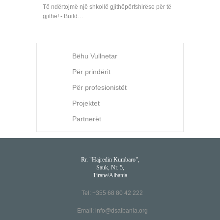
Të ndërtojmë një shkollë gjithëpërfshirëse për të
gjithë! - Build…
Bëhu Vullnetar
Për prindërit
Për profesionistët
Projektet
Partnerët
Rr. "Hajredin Kumbaro",
Sauk, Nr. 5,
Tirane/Albania
Tel: +355 68 80 42 222
Email:
info@dsalbania.org