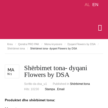
AL
EN
Kreu
/
Qendra PRO PAK
/
Menu kryesore
/
Dyqani Flowers by DSA
/
Shërbimet tona
/
Shërbimet tona- dyqani Flowers by DSA
Shërbimet tona- dyqani
MA
Flowers by DSA
N 1
Scritto da
dsa_u1
Published in
Shërbimet tona
Hits: 10230
Stampa
,
Email
Produktet dhe shërbimet tona: