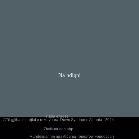
Na ndiqni
Harta e faqes
©Të gjitha të drejtat e rezervuara. Down Syndrome Albania - 2024
Zhvilluar nga
abp
Mundësuar me nga Albania Tomorrow Foundation