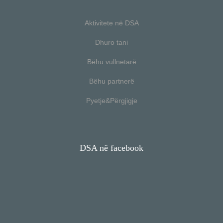
Aktivitete në DSA
Dhuro tani
Bëhu vullnetarë
Bëhu partnerë
Pyetje&Përgjigje
DSA në facebook