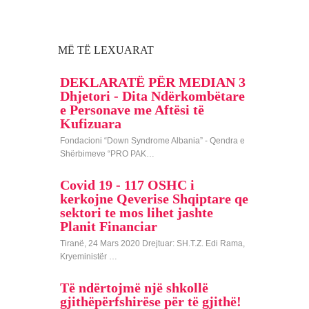
MË TË LEXUARAT
DEKLARATË PËR MEDIAN 3
Dhjetori - Dita Ndërkombëtare
e Personave me Aftësi të
Kufizuara
Fondacioni “Down Syndrome Albania” - Qendra e
Shërbimeve “PRO PAK…
Covid 19 - 117 OSHC i
kerkojne Qeverise Shqiptare qe
sektori te mos lihet jashte
Planit Financiar
Tiranë, 24 Mars 2020 Drejtuar: SH.T.Z. Edi Rama,
Kryeministër …
Të ndërtojmë një shkollë
gjithëpërfshirëse për të gjithë!